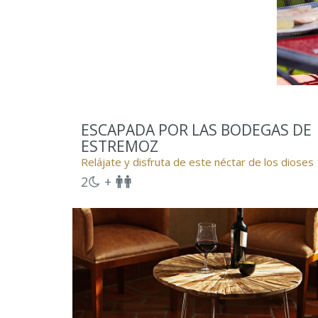
ESCAPADA POR LAS BODEGAS DE
ESTREMOZ
Relájate y disfruta de este néctar de los dioses
2
+