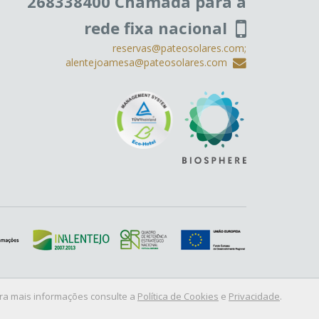
268338400 Chamada para a
rede fixa nacional
reservas@pateosolares.com;
alentejoamesa@pateosolares.com
Para mais informações consulte a
Política de Cookies
e
Privacidade
.