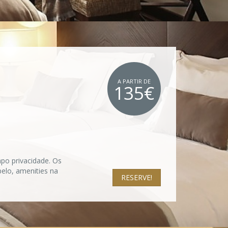
A PARTIR DE
135€
po privacidade. Os
belo, amenities na
RESERVE!