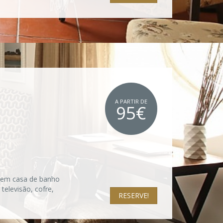
A PARTIR DE
95€
uem casa de banho
televisão, cofre,
RESERVE!