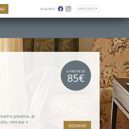
AR
LANGUAGE
SIGA-NOS
A PARTIR DE
85€
banho privativa, ar
ofre, mini-bar e
RESERVE!