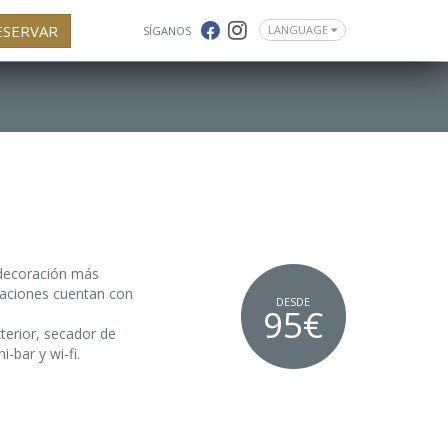
ESERVAR
LANGUAGE
SÍGANOS
 decoración más
taciones cuentan con
DESDE
95€
xterior, secador de
-bar y wi-fi.